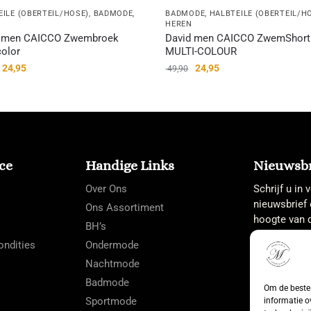
EILE (OBERTEIL/HOSE)
,
BADMODE
,
BADMODE
,
HALBTEILE (OBERTEIL/H
HEREN
d men CAICCO Zwembroek
David men CAICCO ZwemShort
color
MULTI-COLOUR
24,95
24,95
49,90
ce
Handige Links
Nieuwsbr
Over Ons
Schrijf u in
nieuwsbrief 
Ons Assortiment
hoogte van d
BH’s
ndities
Ondermode
Nachtmode
Badmode
Om de beste 
Sportmode
informatie o