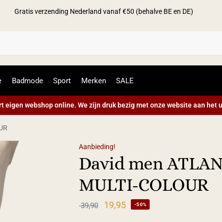
Gratis verzending Nederland vanaf €50 (behalve BE en DE)
Zoek
e
Badmode
Sport
Merken
SALE
t eigen webshop online. We zijn druk bezig met onze website aan het u
OUR
Aanbieding!
David men ATLAN
MULTI-COLOUR
19,95
39,90
-50%