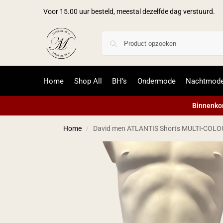
Voor 15.00 uur besteld, meestal dezelfde dag verstuurd.
Home
Shop All
BH’s
Ondermode
Nachtmod
Binnenkor
Home
David men ATLANTIS Shorts MULTI-COL
/