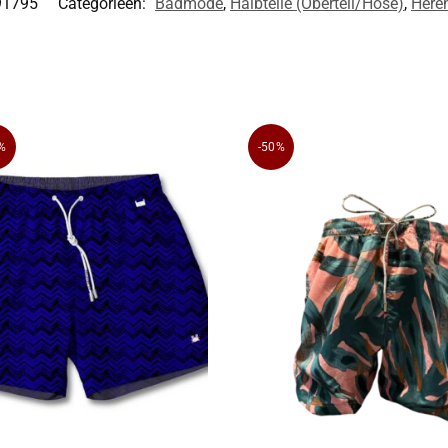
91795
Categorieën:
Badmode
,
Halbteile (Oberteil/Hose)
,
Here
%
-50%