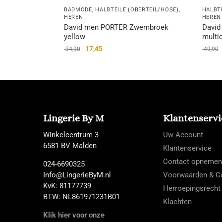
BADMODE
,
HALBTEILE (OBERTEIL/HOSE)
,
HALBT
HEREN
HEREN
David men PORTER Zwembroek
Davi
yellow
multi
17,45
34,90
49,90
Lingerie By M
Klantenservi
Winkelcentrum 3
Uw Account
6581 BV Malden
Klantenservice
Contact opnemen
024-6690325
Info@LingerieByM.nl
Voorwaarden & Co
KvK: 81177739
Herroepingsrecht
BTW: NL861971231B01
Klachten
Klik hier voor onze