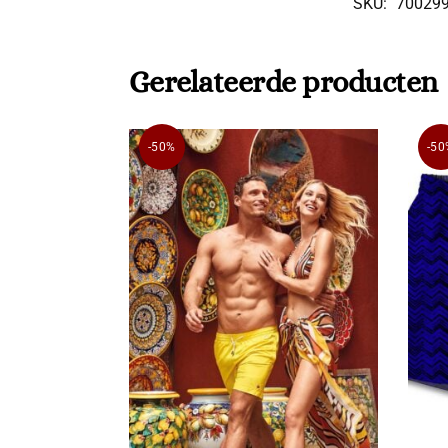
SKU:
70029
Gerelateerde producten
-50%
-50