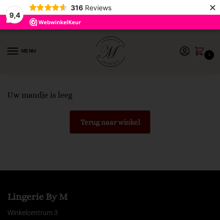
×
316
Reviews
9,4
MENU
0
Uw mandje is leeg
Terug naar winkel
Lingerie By M
Winkelcentrum 3