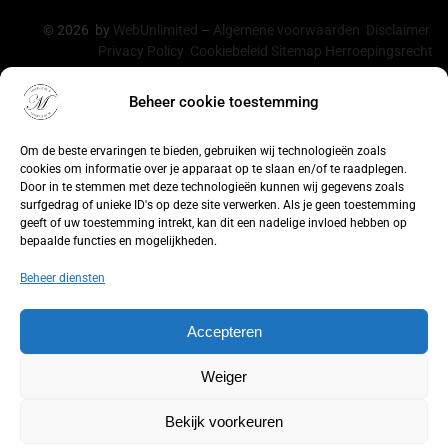
© 2026 by
WebUnlimited
–
Algemene voorwaarden
Disclaimer
Privacy Policy
Cookiebeleid
Sitemap
Herroepingsrecht
Beheer cookie toestemming
De waardering van lingeriebym.nl/ bij
WebwinkelKeur
Reviews
is 9.4/10 gebaseerd op 316 reviews.
Om de beste ervaringen te bieden, gebruiken wij technologieën zoals
cookies om informatie over je apparaat op te slaan en/of te raadplegen.
Door in te stemmen met deze technologieën kunnen wij gegevens zoals
surfgedrag of unieke ID's op deze site verwerken. Als je geen toestemming
geeft of uw toestemming intrekt, kan dit een nadelige invloed hebben op
bepaalde functies en mogelijkheden.
Beheer diensten
Accepteren
Weiger
Bekijk voorkeuren