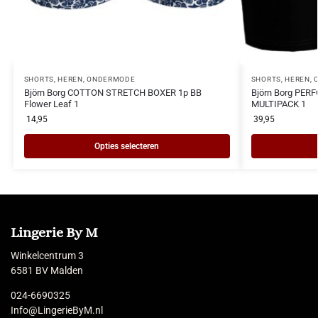
SHORTS
,
HEREN
,
ONDERMODE
SHORTS
,
HEREN
,
Björn Borg COTTON STRETCH BOXER 1p BB
Björn Borg PE
Flower Leaf 1
MULTIPACK 1
14,95
39,95
Opties selecteren
Lingerie By M
Winkelcentrum 3
6581 BV Malden
024-6690325
Info@LingerieByM.nl